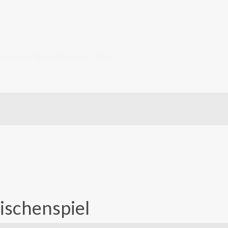
cenarios / Battle Reports / Fun
ischenspiel