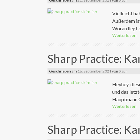
Geschrieben am
22. September 2021
von
Sigur
Vielleicht h
Außerdem ist
Woran liegt d
Weiterlesen
Sharp Practice: K
Geschrieben am
16. September 2021
von
Sigur
Heyhey, dies
und das letzt
Hauptmann Cru
Weiterlesen
Sharp Practice: K