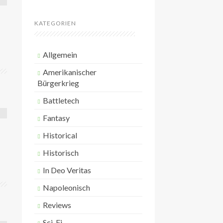
n
a
c
KATEGORIEN
h
:
Allgemein
Amerikanischer
Bürgerkrieg
Battletech
Fantasy
Historical
Historisch
In Deo Veritas
Napoleonisch
Reviews
Sci-Fi