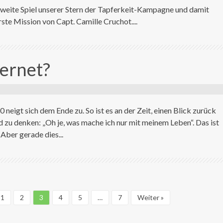
 zweite Spiel unserer Stern der Tapferkeit-Kampagne und damit
erste Mission von Capt. Camille Cruchot....
ternet?
 neigt sich dem Ende zu. So ist es an der Zeit, einen Blick zurück
d zu denken: „Oh je, was mache ich nur mit meinem Leben“. Das ist
Aber gerade dies...
1
2
3
4
5
…
7
Weiter »