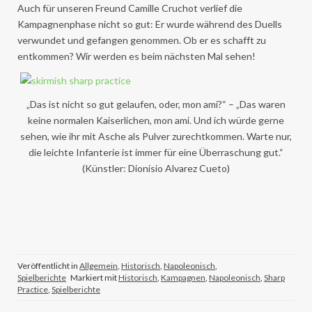
Auch für unseren Freund Camille Cruchot verlief die
Kampagnenphase nicht so gut: Er wurde während des Duells
verwundet und gefangen genommen. Ob er es schafft zu
entkommen? Wir werden es beim nächsten Mal sehen!
„Das ist nicht so gut gelaufen, oder, mon ami?“ – „Das waren
keine normalen Kaiserlichen, mon ami. Und ich würde gerne
sehen, wie ihr mit Asche als Pulver zurechtkommen. Warte nur,
die leichte Infanterie ist immer für eine Überraschung gut.“
(Künstler: Dionisio Alvarez Cueto)
Veröffentlicht in
Allgemein
,
Historisch
,
Napoleonisch
,
Spielberichte
Markiert mit
Historisch
,
Kampagnen
,
Napoleonisch
,
Sharp
Practice
,
Spielberichte