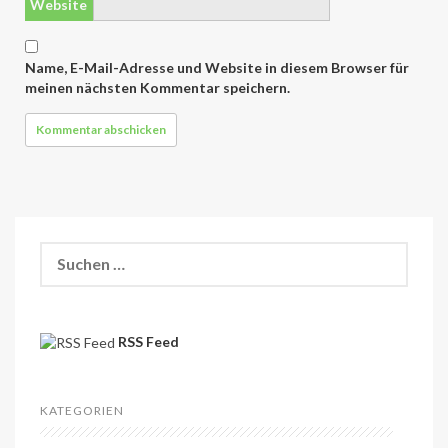
Website
Name, E-Mail-Adresse und Website in diesem Browser für
meinen nächsten Kommentar speichern.
S
u
c
h
e
RSS Feed
n
n
a
c
KATEGORIEN
h