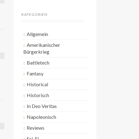
n
a
c
KATEGORIEN
h
:
Allgemein
Amerikanischer
Bürgerkrieg
Battletech
Fantasy
Historical
Historisch
In Deo Veritas
Napoleonisch
Reviews
Sci-Fi