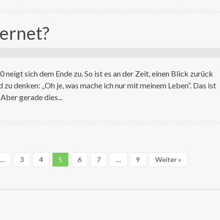
ternet?
 neigt sich dem Ende zu. So ist es an der Zeit, einen Blick zurück
d zu denken: „Oh je, was mache ich nur mit meinem Leben“. Das ist
Aber gerade dies...
…
3
4
5
6
7
…
9
Weiter »