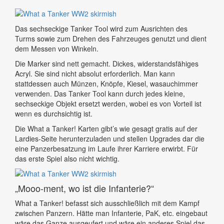
Das sechseckige Tanker Tool wird zum Ausrichten des
Turms sowie zum Drehen des Fahrzeuges genutzt und dient
dem Messen von Winkeln.
Die Marker sind nett gemacht. Dickes, widerstandsfähiges
Acryl. Sie sind nicht absolut erforderlich. Man kann
stattdessen auch Münzen, Knöpfe, Kiesel, wasauchimmer
verwenden. Das Tanker Tool kann durch jedes kleine,
sechseckige Objekt ersetzt werden, wobei es von Vorteil ist
wenn es durchsichtig ist.
Die What a Tanker! Karten gibt’s wie gesagt gratis auf der
Lardies-Seite herunterzuladen und stellen Upgrades dar die
eine Panzerbesatzung im Laufe ihrer Karriere erwirbt. Für
das erste Spiel also nicht wichtig.
„Mooo-ment, wo ist die Infanterie?“
What a Tanker! befasst sich ausschließlich mit dem Kampf
zwischen Panzern. Hätte man Infanterie, PaK, etc. eingebaut
wäre das Ganze ausgeufert und wäre ein anderes Spiel das