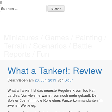
Zum
Inhalt
Suchen
springen
nach:
Tabletop Stories
Miniatures / Games / Painting /
Terrain / Scenarios / Battle
Reports / Fun
What a Tanker!: Review
Geschrieben am
23. Juni 2019
von
Sigur
What a Tanker! ist das neueste Regelwerk von Too Fat
Lardies. Von vielen erwartet, von noch mehr gekauft. Der
Spieler übernimmt die Rolle eines Panzerkommandanten im
zweiten Weltkrieg.