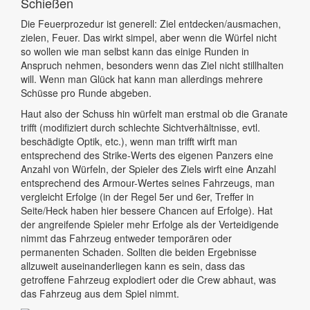
Schießen
Die Feuerprozedur ist generell: Ziel entdecken/ausmachen,
zielen, Feuer. Das wirkt simpel, aber wenn die Würfel nicht
so wollen wie man selbst kann das einige Runden in
Anspruch nehmen, besonders wenn das Ziel nicht stillhalten
will. Wenn man Glück hat kann man allerdings mehrere
Schüsse pro Runde abgeben.
Haut also der Schuss hin würfelt man erstmal ob die Granate
trifft (modifiziert durch schlechte Sichtverhältnisse, evtl.
beschädigte Optik, etc.), wenn man trifft wirft man
entsprechend des Strike-Werts des eigenen Panzers eine
Anzahl von Würfeln, der Spieler des Ziels wirft eine Anzahl
entsprechend des Armour-Wertes seines Fahrzeugs, man
vergleicht Erfolge (in der Regel 5er und 6er, Treffer in
Seite/Heck haben hier bessere Chancen auf Erfolge). Hat
der angreifende Spieler mehr Erfolge als der Verteidigende
nimmt das Fahrzeug entweder temporären oder
permanenten Schaden. Sollten die beiden Ergebnisse
allzuweit auseinanderliegen kann es sein, dass das
getroffene Fahrzeug explodiert oder die Crew abhaut, was
das Fahrzeug aus dem Spiel nimmt.