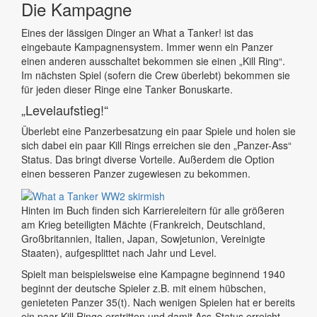
Die Kampagne
Eines der lässigen Dinger an What a Tanker! ist das
eingebaute Kampagnensystem. Immer wenn ein Panzer
einen anderen ausschaltet bekommen sie einen „Kill Ring“.
Im nächsten Spiel (sofern die Crew überlebt) bekommen sie
für jeden dieser Ringe eine Tanker Bonuskarte.
„Levelaufstieg!“
Überlebt eine Panzerbesatzung ein paar Spiele und holen sie
sich dabei ein paar Kill Rings erreichen sie den „Panzer-Ass“
Status. Das bringt diverse Vorteile. Außerdem die Option
einen besseren Panzer zugewiesen zu bekommen.
Hinten im Buch finden sich Karriereleitern für alle größeren
am Krieg beteiligten Mächte (Frankreich, Deutschland,
Großbritannien, Italien, Japan, Sowjetunion, Vereinigte
Staaten), aufgesplittet nach Jahr und Level.
Spielt man beispielsweise eine Kampagne beginnend 1940
beginnt der deutsche Spieler z.B. mit einem hübschen,
genieteten Panzer 35(t). Nach wenigen Spielen hat er bereits
ein paar Kill Ringe erstritten und damit Ass-Status erreicht.