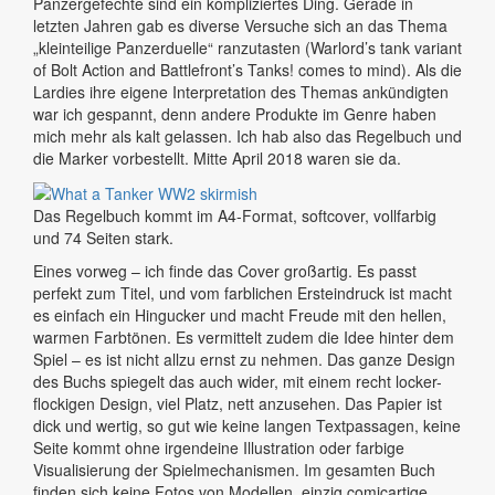
Panzergefechte sind ein kompliziertes Ding. Gerade in
letzten Jahren gab es diverse Versuche sich an das Thema
„kleinteilige Panzerduelle“ ranzutasten (Warlord’s tank variant
of Bolt Action and Battlefront’s Tanks! comes to mind). Als die
Lardies ihre eigene Interpretation des Themas ankündigten
war ich gespannt, denn andere Produkte im Genre haben
mich mehr als kalt gelassen. Ich hab also das Regelbuch und
die Marker vorbestellt. Mitte April 2018 waren sie da.
Das Regelbuch kommt im A4-Format, softcover, vollfarbig
und 74 Seiten stark.
Eines vorweg – ich finde das Cover großartig. Es passt
perfekt zum Titel, und vom farblichen Ersteindruck ist macht
es einfach ein Hingucker und macht Freude mit den hellen,
warmen Farbtönen. Es vermittelt zudem die Idee hinter dem
Spiel – es ist nicht allzu ernst zu nehmen. Das ganze Design
des Buchs spiegelt das auch wider, mit einem recht locker-
flockigen Design, viel Platz, nett anzusehen. Das Papier ist
dick und wertig, so gut wie keine langen Textpassagen, keine
Seite kommt ohne irgendeine Illustration oder farbige
Visualisierung der Spielmechanismen. Im gesamten Buch
finden sich keine Fotos von Modellen, einzig comicartige