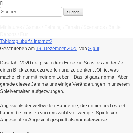
Zum
Inhalt
Suchen
springen
nach:
Tabletop Stories
Miniatures / Games / Painting / Terrain / Scenarios / Battle
Reports / Fun
Tabletop über’s Internet?
Geschrieben am
19. Dezember 2020
von
Sigur
Das Jahr 2020 neigt sich dem Ende zu. So ist es an der Zeit,
einen Blick zurück zu werfen und zu denken: „Oh je, was
mache ich nur mit meinem Leben“. Das ist ganz normal. Aber
gerade dieses Jahr hat uns einige Veränderungen in unserem
Spielverhalten aufgezwungen.
Angesichts der weltweiten Pandemie, die immer noch wütet,
haben die meisten von uns wohl viel weniger Spiele von
Angesicht zu Angesicht gespielt als normalerweise.